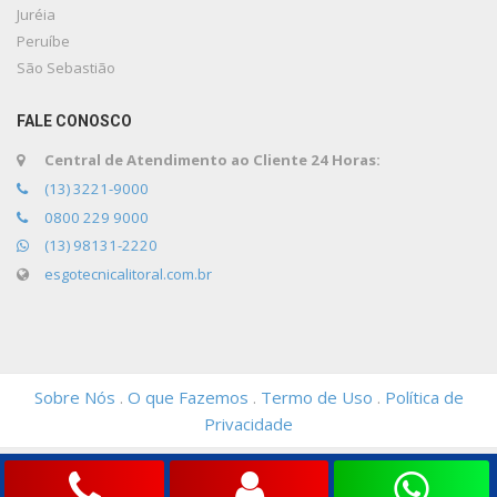
Juréia
Peruíbe
São Sebastião
FALE CONOSCO
Central de Atendimento ao Cliente 24 Horas:
(13) 3221-9000
0800 229 9000
(13) 98131-2220
esgotecnicalitoral.com.br
Sobre Nós
.
O que Fazemos
.
Termo de Uso
.
Política de
Privacidade
Rua Marques de São Vicente, 19 – Apto. 67 – Centro, São Vicente – SP,
11310-180 | Tel. +55 (13) 3221-9000 |