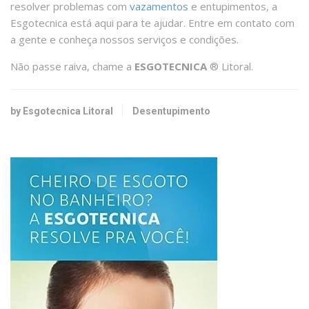
resolver problemas com
vazamentos
e entupimentos, a
Esgotecnica está aqui para te ajudar. Entre em contato com
a gente e conheça nossos serviços e condições.
Não passe raiva, chame a
ESGOTECNICA
®️ Litoral.
by Esgotecnica Litoral
Desentupimento